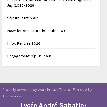
l’UPE2A, en partenariat avec le Musée Cognacq-
Jay (2025-2026)
Séjour Saint Malo
Newsletter culturelle – Juin 2026
Infos Rentrée 2026
Engagement républicain
Proudly powered by WordPress
|
Theme: Fameup by
Themeansar
.
Lycée André Sabatier