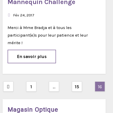
Mannequin Challenge
Fév 24, 2017
Merci à Mme Bradja et à tous les
participant(e)s pour leur patience et leur
mérite !
En savoir plus
Pagination
1
…
15
16
des
publications
Magasin Optique