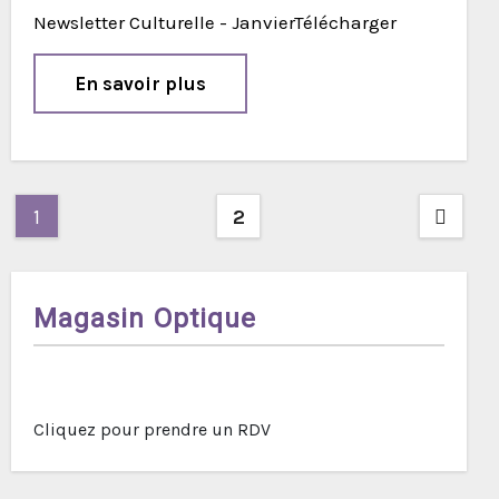
Newsletter Culturelle - JanvierTélécharger
En savoir plus
Pagination
1
2
des
publications
Magasin Optique
Cliquez pour prendre un RDV