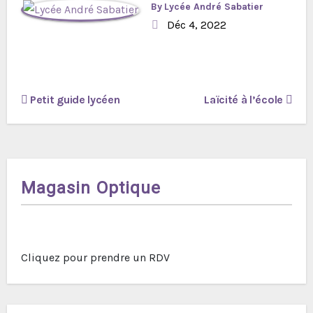
By
Lycée André Sabatier
Déc 4, 2022
Navigation
Petit guide lycéen
Laïcité à l’école
de
l’article
Magasin Optique
Cliquez pour prendre un RDV