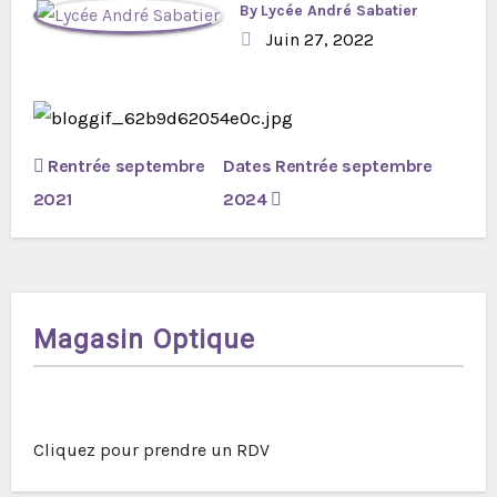
By
Lycée André Sabatier
Juin 27, 2022
Navigation
Rentrée septembre
Dates Rentrée septembre
de
2021
2024
l’article
Magasin Optique
Cliquez pour prendre un RDV