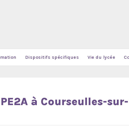
rmation
Dispositifs spécifiques
Vie du lycée
Co
UPE2A à Courseulles-sur-