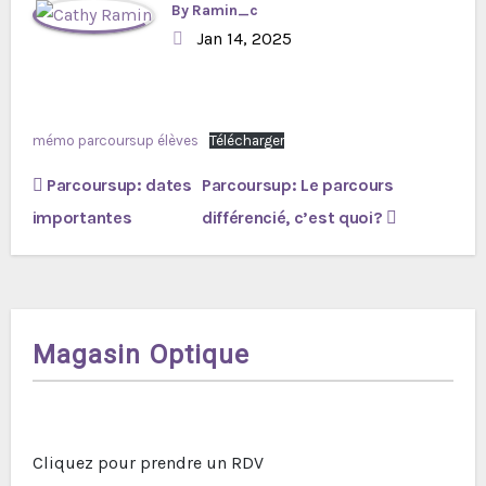
By
Ramin_c
Jan 14, 2025
mémo parcoursup élèves
Télécharger
Navigation
Parcoursup: dates
Parcoursup: Le parcours
de
importantes
différencié, c’est quoi?
l’article
Magasin Optique
Cliquez pour prendre un RDV