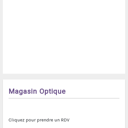
saisir votre adresse de messagerie ou votre
identifiant ci-dessous.
Magasin Optique
Cliquez pour prendre un RDV