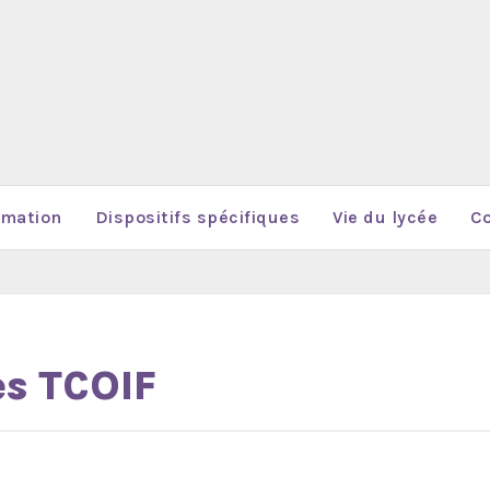
rmation
Dispositifs spécifiques
Vie du lycée
Co
es TCOIF