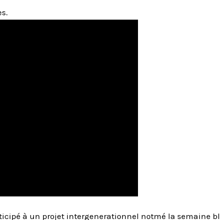
es.
ticipé à un projet intergenerationnel notmé la semaine b